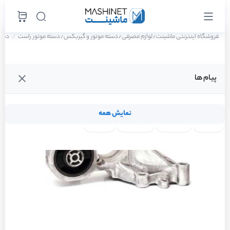
فروشگاه اینترنتی ماشینت
لوازم مصرفی
دسته موتور و گیربکس
دسته موتور راست
دسته م
/
/
/
پیام ها
نمایش همه
لنت ترمز
فیلتر روغن
شمع موتور
واتر پمپ