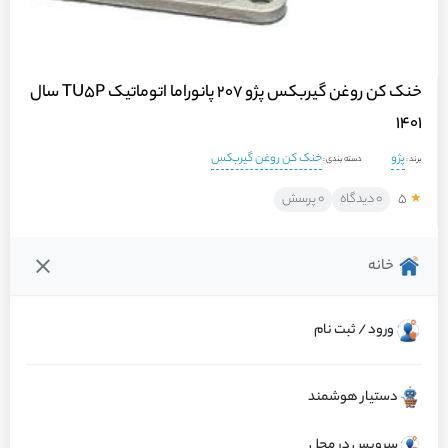
خنک کن روغن گیربکس پژو 207 پانوراما اتوماتیک TU5P سال
1401
پژو
خنک کن روغن گیربکس
برند :
دسته بندی :
۵
۰ دیدگاه
۰ پرسش
★
خانه
فروشنده :
ماشینت
عملکرد عالی
۱۰۰٪ رضایت از کالا
ارسال به‌موقع
ورود / ثبت نام
گارانتی : اصالت و سلامت فیزیکی کالا
دستیار هوشمند
مرجوعی کالا 48 ساعته توسط ماشینت
سرویس در محل