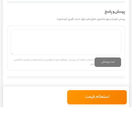
برای افزایش جریان هوا و بهبود فرآیند خنک‌سازی، به ویژه در سرعت‌های پایین و
پرسش و پاسخ
ترافیک سنگین، در کنار این خنک کن قرار می‌گیرد. جنس اتصالات و لوله‌های
پرسش خود را در مورد محصول مطرح نمایید (وارد حساب کاربری خود شوید)
ورودی و خروجی روغن نیز از اهمیت بالایی برخوردار است؛ این بخش‌ها باید در برابر
دمای بالا، فشار روغن و همچنین عوامل محیطی مانند رطوبت و مواد شیمیایی
مقاوم باشند. معمولاً از لاستیک‌های مقاوم در برابر حرارت و روغن یا شلنگ‌های
فلزی با روکش محافظ استفاده می‌شود. محل قرارگیری این قطعه نیز در سیستم
خنک‌کننده خودروی پژو 207 پانوراما اتوماتیک TU5P، اغلب در جلوی رادیاتور موتور
با انتخاب دکمه “ثبت پرسش”، موافقت خود را با قوانین انتشار محتوا در ماشینت اعلام می
ثبت پرسش
کنم.
یا در کنار آن است تا از جریان هوای کافی بهره‌مند شود. رفتار این قطعه زیر فشار
کاری گیربکس، به خصوص در هنگام شتاب‌گیری‌های ناگهانی یا رانندگی در
سربالایی‌های طولانی، نمایانگر کیفیت ساخت آن است. در شرایطی که گیربکس
استعلام قیمت
تحت بار سنگین قرار می‌گیرد، دمای روغن به طور قابل توجهی افزایش می‌یابد و
خنک کن روغن گیربکس باید قادر به دفع این حرارت اضافی بدون افت کارایی
باشد. در شرایط آب و هوایی گرم ایران، ترافیک سنگین شهری و رانندگی مداوم در
مسافت‌های طولانی، این قطعه تحت فشار بیشتری قرار می‌گیرد و کیفیت ساخت