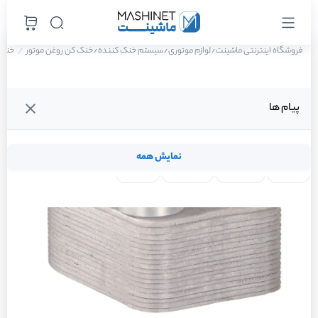
فروشگاه اینترنتی ماشینت
لوازم موتوری
سیستم خنک کننده
خنک کن روغن موتور
خنک کن
/
/
/
پیام ها
نمایش همه
لنت ترمز
فیلتر روغن
شمع موتور
واتر پمپ