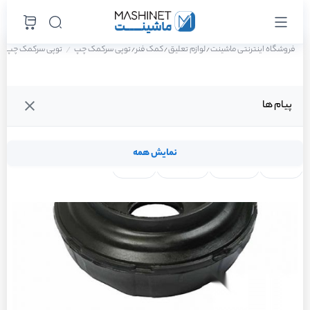
فروشگاه اینترنتی ماشینت
لوازم تعلیق
کمک فنر
توپی سرکمک چپ
توپی سرکمک چپ رنو س
/
/
/
پیام ها
نمایش همه
لنت ترمز
فیلتر روغن
شمع موتور
واتر پمپ