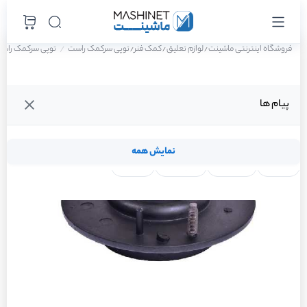
فروشگاه اینترنتی ماشینت
لوازم تعلیق
کمک فنر
توپی سرکمک راست
توپی سرکمک راست پژو پارس 
/
/
/
پیام ها
نمایش همه
لنت ترمز
فیلتر روغن
شمع موتور
واتر پمپ