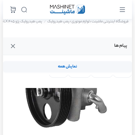
فروشگاه اینترنتی ماشینت
لوازم موتوری
پمپ هیدرولیک
پمپ هیدرولیک پژو 405 GLX دوگانه سوز سال 1388
/
/
پیام ها
نمایش همه
لنت ترمز
فیلتر روغن
شمع موتور
واتر پمپ