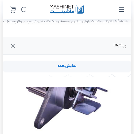
فروشگاه اینترنتی ماشینت
لوازم موتوری
سیستم خنک کننده
واتر پمپ
واتر پمپ پژو 206 تیپ 2 سال 1390
/
/
/
پیام ها
نمایش همه
لنت ترمز
فیلتر روغن
شمع موتور
واتر پمپ